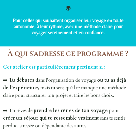
🌍
Pour celles qui souhaitent organiser leur voyage en toute
autonomie, à leur rythme, avec une méthode claire pour
voyager sereinement et en confiance.
À qui s'adresse ce programme ?
Cet atelier est particulièrement pertinent si :
➡️
Tu débutes
dans l’organisation de voyage
ou
tu as déjà
de l’expérience,
mais tu sens qu’il te manque une méthode
claire pour structurer ton projet et faire les bons choix.
➡️ Tu rêves de
prendre les rênes de ton voyage
pour
créer un séjour qui te ressemble vraiment
sans te sentir
perdue, stressée ou dépendante des autres.