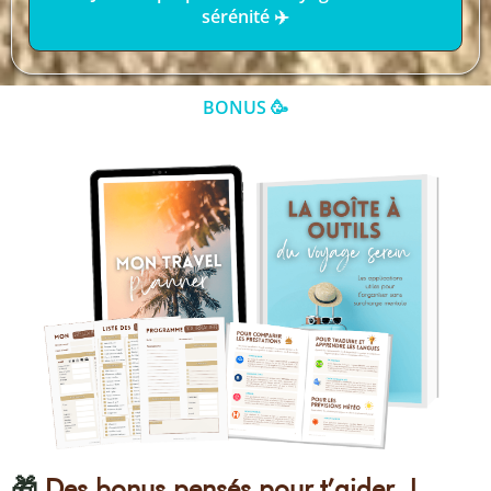
sérénité ✈️
BONUS 🥳
🎁
Des bonus pensés pour t’aider !