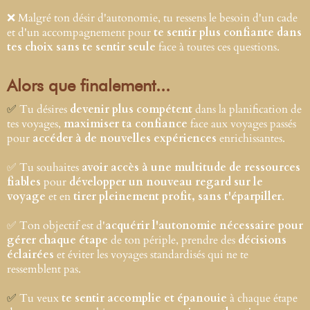
❌ Malgré ton désir d'autonomie, tu ressens le besoin d'un cade
et d'un accompagnement pour
te sentir plus confiante dans
tes choix sans te sentir seule
face à toutes ces questions.
Alors que finalement...
✅
Tu désires
devenir plus compétent
dans la planification de
tes voyages,
maximiser ta confiance
face aux voyages passés
pour
accéder à de nouvelles expériences
enrichissantes.
✅ Tu souhaites
avoir accès à une multitude de ressources
fiables
pour
développer un nouveau regard sur le
voyage
et en
tirer pleinement profit, sans t'éparpiller
.
✅ Ton objectif est d'
acquérir l'autonomie nécessaire pour
gérer chaque étape
de ton périple, prendre des
décisions
éclairées
et éviter les voyages standardisés qui ne te
ressemblent pas.
✅
Tu veux
te sentir accomplie et épanouie
à chaque étape