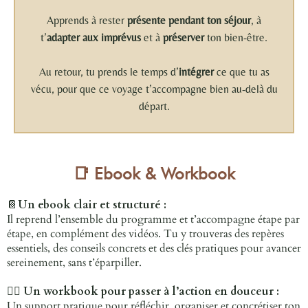
Apprends à rester
présente pendant ton séjour
, à
t’
adapter aux imprévus
et à
préserver
ton bien-être.
Au retour, tu prends le temps d’
intégrer
ce que tu as
vécu, pour que ce voyage t’accompagne bien au-delà du
départ.
📑
Ebook & Workbook
📔
Un ebook clair et structuré :
Il reprend l’ensemble du programme et t’accompagne étape par
étape, en complément des vidéos. Tu y trouveras des repères
essentiels, des conseils concrets et des clés pratiques pour avancer
sereinement, sans t’éparpiller.
✍🏼
Un workbook pour passer à l’action en douceur :
Un support pratique pour réfléchir, organiser et concrétiser ton