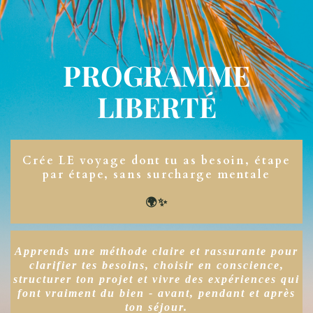
PROGRAMME
LIBERTÉ
Crée LE voyage dont tu as besoin, étape
par étape, sans surcharge mentale
🌍✨
Apprends une méthode claire et rassurante pour
clarifier tes besoins, choisir en conscience,
structurer ton projet et vivre des expériences qui
font vraiment du bien - avant, pendant et après
ton séjour.