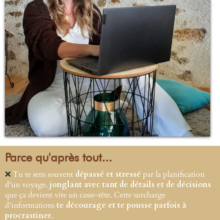
Parce qu'après tout...
❌
Tu te sens souvent
dépassé et stressé
par la planification
d'un voyage,
jonglant avec tant de détails et de décisions
que ça devient vite un casse-tête. Cette surcharge
d'informations
te décourage et te pousse parfois à
procrastiner
.