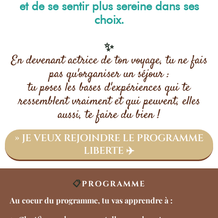
et de se sentir plus sereine dans ses
choix.
✨
En devenant actrice de ton voyage, tu ne fais
pas qu'organiser un séjour :
tu poses les bases d'expériences qui te
ressemblent vraiment et qui peuvent, elles
aussi, te faire du bien !
» JE VEUX REJOINDRE LE PROGRAMME
LIBERTE ✈️
📋
PROGRAMME
Au coeur du programme, tu vas apprendre à :