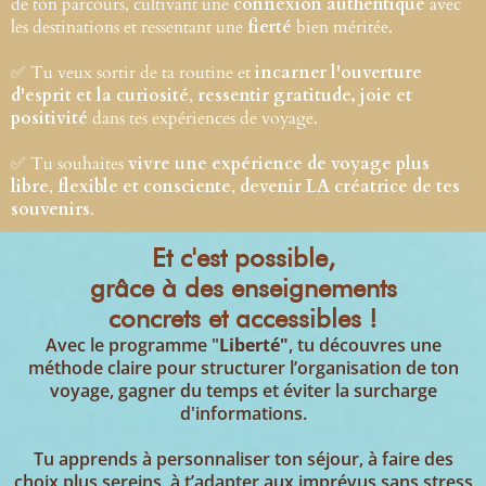
de ton parcours, cultivant une
connexion authentique
avec
les destinations et ressentant une
fierté
bien méritée.
✅ Tu veux sortir de ta routine et
incarner l'ouverture
d'esprit et la curiosité
,
ressentir gratitude, joie et
positivité
dans tes expériences de voyage.
✅ Tu souhaites
vivre une expérience de voyage plus
libre
,
flexible et consciente
,
devenir LA créatrice de tes
souvenirs
.
Et c'est possible,
grâce à des enseignements
concrets et accessibles !
Avec le programme "
Liberté"
, tu découvres une
méthode claire pour structurer l’organisation de ton
voyage, gagner du temps et éviter la surcharge
d'informations.
Tu apprends à personnaliser ton séjour, à faire des
choix plus sereins, à t’adapter aux imprévus sans stress