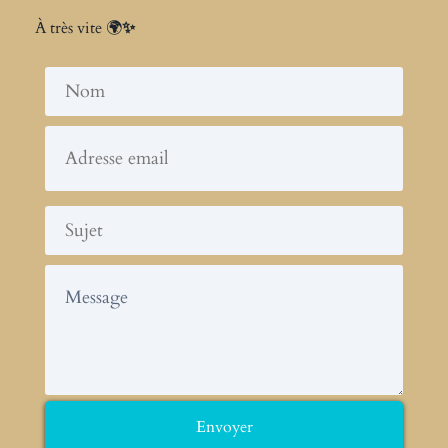
À très vite
🌍
✨
Envoyer